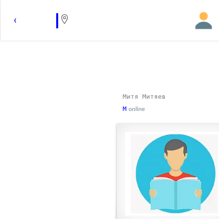
‹
✔
Митя Митяев
✔
М
online