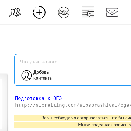
Что у вас нового
Добавь
контента
Подготовка к ОГЭ
http://sibreiting.com/sibsprashivai/oge
Вам необходимо авторизоваться, что бы си
Митя: поделился записью