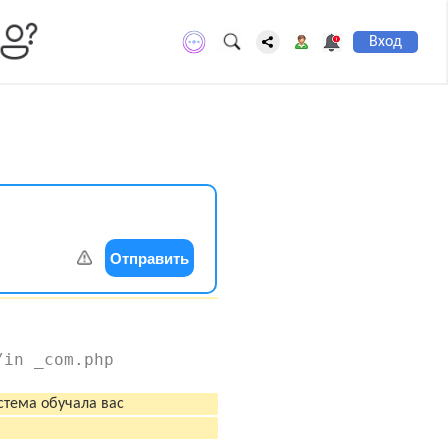
Вход
Отправить
/in _com.php
стема обучала вас