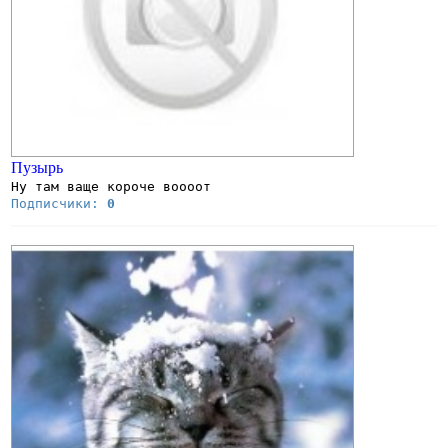
Пузырь
Ну там ваще короче воооот
Подписчики:
0