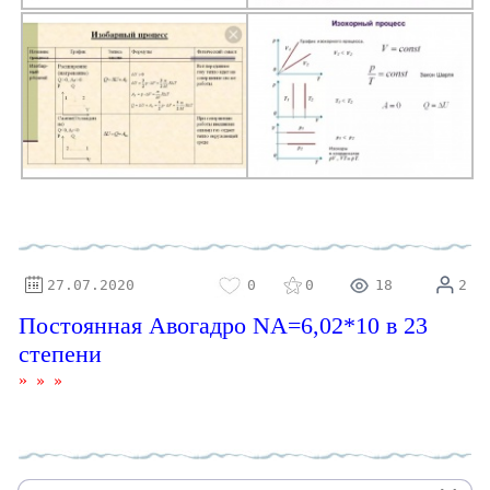
⚝
27.07.2020
0
0
18
2
Постоянная Авогадро NA=6,02*10 в 23
степени
»
»
»