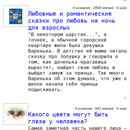
0 коммент 1868 чтений 0 лайк
Любовные и романтические
сказки про любовь на ночь
для взрослых
"В некотором царстве...", а
точнее, в обычной городской
квартире жила-была девушка
Варенька. В детстве ей мама читала
сказку про Золушку и говорила о
том, как доченька-красавица
вырастет, найдет свою любовь и
выйдет замуж за принца. Так много
Варенька об этом думала, что уже в
школе начала себе принца
подыскивать.
...
0 коммент 442 чтений 0 лайк
Какого цвета могут быть
глаза у человека?
Самая заметная часть нашего лица –