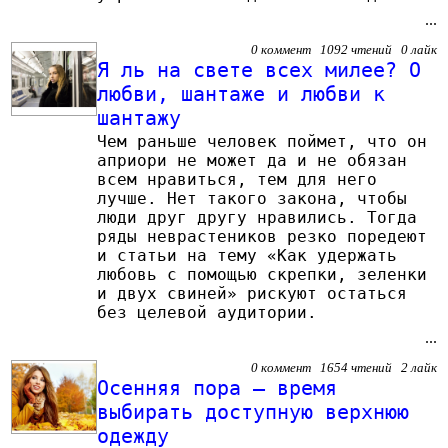
...
0 коммент 1092 чтений 0 лайк
Я ль на свете всех милее? О
любви, шантаже и любви к
шантажу
Чем раньше человек поймет, что он
априори не может да и не обязан
всем нравиться, тем для него
лучше. Нет такого закона, чтобы
люди друг другу нравились. Тогда
ряды неврастеников резко поредеют
и статьи на тему «Как удержать
любовь c помощью скрепки, зеленки
и двух свиней» рискуют остаться
без целевой аудитории.
...
0 коммент 1654 чтений 2 лайк
Осенняя пора – время
выбирать доступную верхнюю
одежду