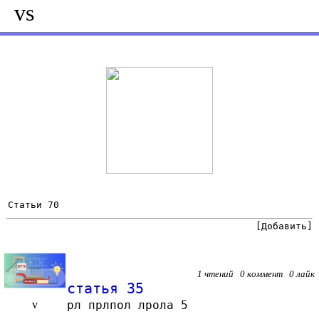
vs
Статьи 70
[Добавить]
1 чтений 0 коммент 0 лайк
статья 35
v
рл прлпол лрола 5