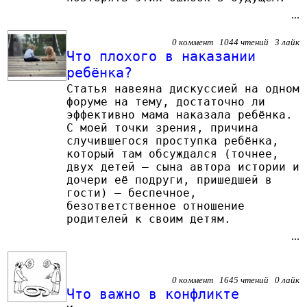
...
0 коммент 1044 чтений 3 лайк
Что плохого в наказании
ребёнка?
Статья навеяна дискуссией на одном
форуме на тему, достаточно ли
эффективно мама наказала ребёнка.
С моей точки зрения, причина
случившегося проступка ребёнка,
который там обсуждался (точнее,
двух детей – сына автора истории и
дочери её подруги, пришедшей в
гости) – беспечное,
безответственное отношение
родителей к своим детям.
...
0 коммент 1645 чтений 0 лайк
Что важно в конфликте