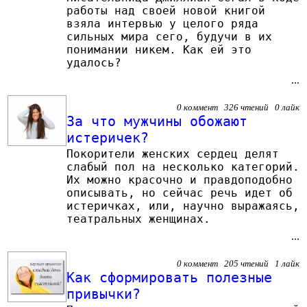
работы над своей новой книгой
взяла интервью у целого ряда
сильных мира сего, будучи в их
понимании никем. Как ей это
удалось?
...
0 коммент 326 чтений 0 лайк
За что мужчины обожают
истеричек?
Покорители женских сердец делят
слабый пол на несколько категорий.
Их можно красочно и правдоподобно
описывать, но сейчас речь идет об
истеричках, или, научно выражаясь,
театральных женщинах.
...
0 коммент 205 чтений 1 лайк
Как сформировать полезные
привычки?