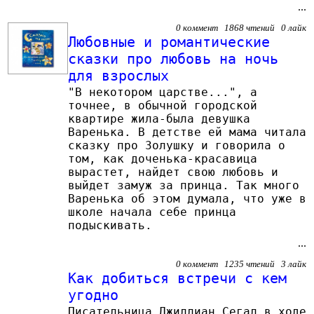
...
0 коммент 1868 чтений 0 лайк
Любовные и романтические
сказки про любовь на ночь
для взрослых
"В некотором царстве...", а
точнее, в обычной городской
квартире жила-была девушка
Варенька. В детстве ей мама читала
сказку про Золушку и говорила о
том, как доченька-красавица
вырастет, найдет свою любовь и
выйдет замуж за принца. Так много
Варенька об этом думала, что уже в
школе начала себе принца
подыскивать.
...
0 коммент 1235 чтений 3 лайк
Как добиться встречи с кем
угодно
Писательница Джиллиан Сегал в ходе