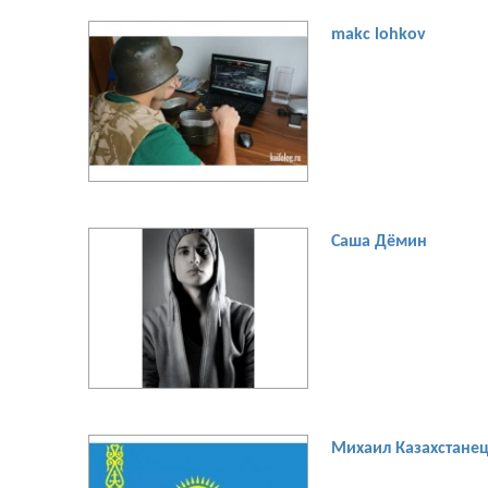
makc lohkov
[увеличить фото]
Саша Дёмин
[увеличить фото]
Михаил Казахстане