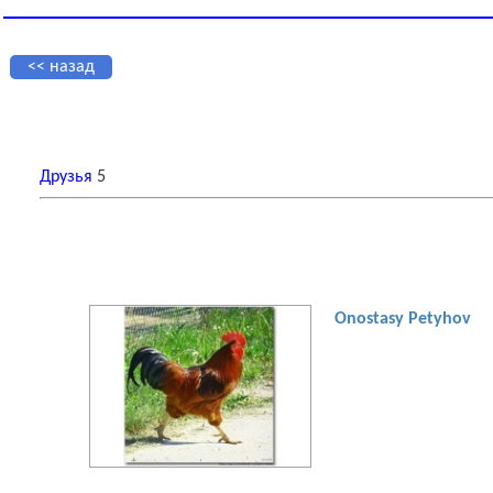
<< назад
Друзья
5
Onostasy Petyhov
[увеличить фото]