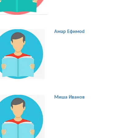
Амар Ефимоd
Миша Иванов