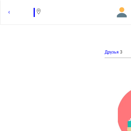
‹
Друзья
3