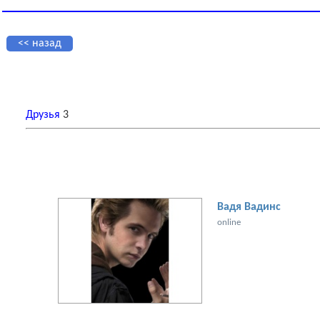
<< назад
Друзья
3
Вадя Вадинc
online
[увеличить фото]