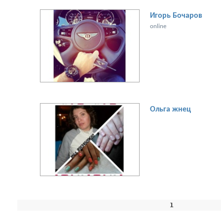
Игорь Бочаров
online
[увеличить фото]
Ольга жнец
[увеличить фото]
1